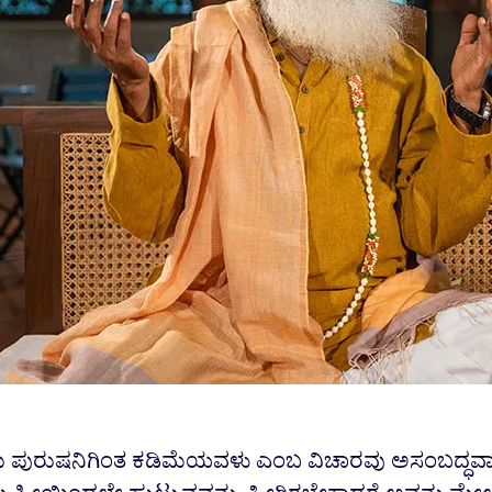
ೀಯು ಪುರುಷನಿಗಿಂತ ಕಡಿಮೆಯವಳು ಎಂಬ ವಿಚಾರವು ಅಸಂಬದ್ಧವ