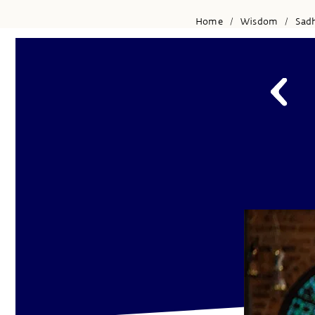
Home
Wisdom
Sad
/
/