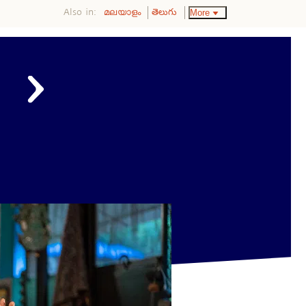
Also in:
More
മലയാളം
తెలుగు