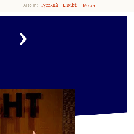
Also in:
More
Pусский
English