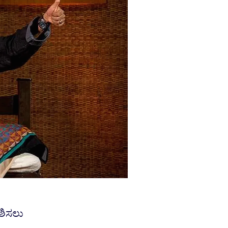
ೇಶಿಸಲು