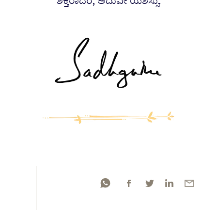
ಶಕ್ತರಾದರೆ, ಅದುವೇ ಯಶಸ್ಸು.