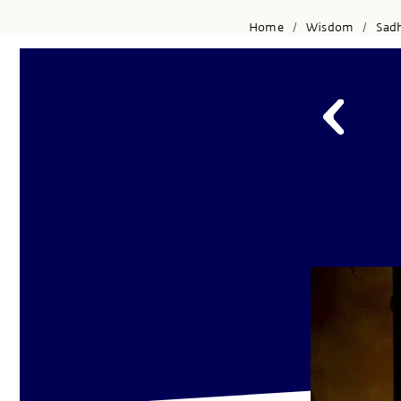
Home
Wisdom
Sad
/
/