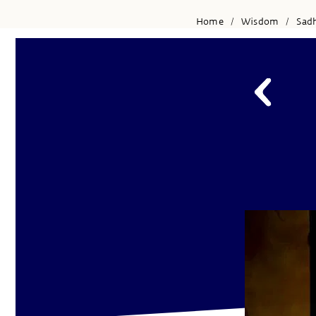
Home
Wisdom
Sad
/
/