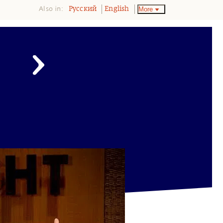
Also in:
More
Pусский
English