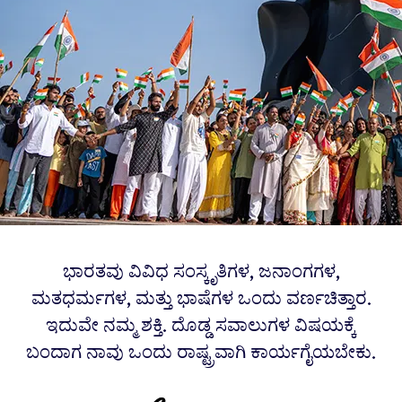
ಭಾರತವು ವಿವಿಧ ಸಂಸ್ಕೃತಿಗಳ, ಜನಾಂಗಗಳ,
ಮತಧರ್ಮಗಳ, ಮತ್ತು ಭಾಷೆಗಳ ಒಂದು ವರ್ಣಚಿತ್ತಾರ.
ಇದುವೇ ನಮ್ಮ ಶಕ್ತಿ. ದೊಡ್ಡ ಸವಾಲುಗಳ ವಿಷಯಕ್ಕೆ
ಬಂದಾಗ ನಾವು ಒಂದು ರಾಷ್ಟ್ರವಾಗಿ ಕಾರ್ಯಗೈಯಬೇಕು.