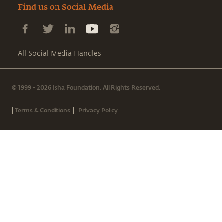
Find us on Social Media
All Social Media Handles
© 1999 - 2026 Isha Foundation. All Rights Reserved.
|
|
Terms & Conditions
Privacy Policy