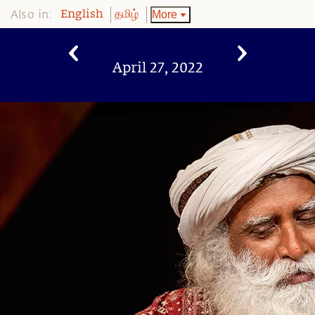
Also in:
More
English
தமிழ்
April 27, 2022