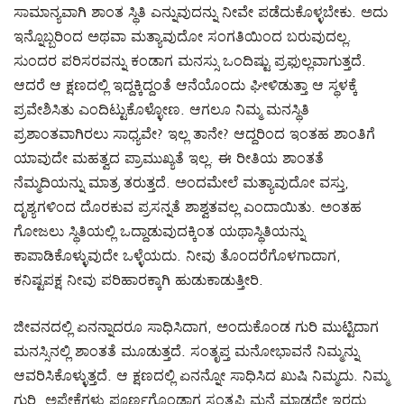
ಸಾಮಾನ್ಯವಾಗಿ ಶಾಂತ ಸ್ಥಿತಿ ಎನ್ನುವುದನ್ನು ನೀವೇ ಪಡೆದುಕೊಳ್ಳಬೇಕು. ಅದು
ಇನ್ನೊಬ್ಬರಿಂದ ಅಥವಾ ಮತ್ಯಾವುದೋ ಸಂಗತಿಯಿಂದ ಬರುವುದಲ್ಲ.
ಸುಂದರ ಪರಿಸರವನ್ನು ಕಂಡಾಗ ಮನಸ್ಸು ಒಂದಿಷ್ಟು ಪ್ರಫುಲ್ಲವಾಗುತ್ತದೆ.
ಆದರೆ ಆ ಕ್ಷಣದಲ್ಲಿ ಇದ್ದಕ್ಕಿದ್ದಂತೆ ಆನೆಯೊಂದು ಘೀಳಿಡುತ್ತಾ ಆ ಸ್ಥಳಕ್ಕೆ
ಪ್ರವೇಶಿಸಿತು ಎಂದಿಟ್ಟುಕೊಳ್ಳೋಣ. ಆಗಲೂ ನಿಮ್ಮ ಮನಸ್ಥಿತಿ
ಪ್ರಶಾಂತವಾಗಿರಲು ಸಾಧ್ಯವೇ? ಇಲ್ಲ ತಾನೇ? ಆದ್ದರಿಂದ ಇಂತಹ ಶಾಂತಿಗೆ
ಯಾವುದೇ ಮಹತ್ವದ ಪ್ರಾಮುಖ್ಯತೆ ಇಲ್ಲ. ಈ ರೀತಿಯ ಶಾಂತತೆ
ನೆಮ್ಮದಿಯನ್ನು ಮಾತ್ರ ತರುತ್ತದೆ. ಅಂದಮೇಲೆ ಮತ್ಯಾವುದೋ ವಸ್ತು,
ದೃಶ್ಯಗಳಿಂದ ದೊರಕುವ ಪ್ರಸನ್ನತೆ ಶಾಶ್ವತವಲ್ಲ ಎಂದಾಯಿತು. ಅಂತಹ
ಗೋಜಲು ಸ್ಥಿತಿಯಲ್ಲಿ ಒದ್ದಾಡುವುದಕ್ಕಿಂತ ಯಥಾಸ್ಥಿತಿಯನ್ನು
ಕಾಪಾಡಿಕೊಳ್ಳುವುದೇ ಒಳ್ಳೆಯದು. ನೀವು ತೊಂದರೆಗೊಳಗಾದಾಗ,
ಕನಿಷ್ಟಪಕ್ಷ ನೀವು ಪರಿಹಾರಕ್ಕಾಗಿ ಹುಡುಕಾಡುತ್ತೀರಿ.
ಜೀವನದಲ್ಲಿ ಏನನ್ನಾದರೂ ಸಾಧಿಸಿದಾಗ, ಅಂದುಕೊಂಡ ಗುರಿ ಮುಟ್ಟಿದಾಗ
ಮನಸ್ಸಿನಲ್ಲಿ ಶಾಂತತೆ ಮೂಡುತ್ತದೆ. ಸಂತೃಪ್ತ ಮನೋಭಾವನೆ ನಿಮ್ಮನ್ನು
ಆವರಿಸಿಕೊಳ್ಳುತ್ತದೆ. ಆ ಕ್ಷಣದಲ್ಲಿ ಏನನ್ನೋ ಸಾಧಿಸಿದ ಖುಷಿ ನಿಮ್ಮದು. ನಿಮ್ಮ
ಗುರಿ, ಅಪೇಕ್ಷೆಗಳು ಪೂರ್ಣಗೊಂಡಾಗ ಸಂತೃಪ್ತಿ ಮನೆ ಮಾಡದೇ ಇರದು.