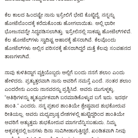
ಕೆಲ ಕಾಲದ ಹಿಂದಷ್ಟೇ ನಾನು ಇಸ್ರೇಲಿಗೆ ಭೇಟಿ ಕೊಟ್ಟಿದ್ದೆ. ನನ್ನನ್ನು
ಹೋಟೆಲೊಂದಕ್ಕೆ ಕರೆದುಕೊಂಡು ಹೋಗಲಾಯಿತು. ಅಲ್ಲಿ ಭಾರೀ
ಭೋಜನವನ್ನೇ ಸಿದ್ಧಪಡಿಸಲಾಗಿತ್ತು. ಇಸ್ರೇಲಿನಲ್ಲಿ ಸಾಕಷ್ಟು ಹೋಟೆಲ್‌ಗಳಿವೆ.
ಕೆಲ ಹೋಟೆಲ್‌ಗಳು ಸ್ವಾದಿಷ್ಟ ಆಹಾರಕ್ಕೆ ಹೆಸರಾಗಿವೆ. ಕೆಲವೊಂದು
ಹೋಟೆಲ್‌ಗಳು ಅಲ್ಲಿನ ಪರಿಸರಕ್ಕೆ ಹೆಸರಾಗಿದ್ದರೆ ಮತ್ತೆ ಕೆಲವು ಸಂವಹನದ
ತಾಣಗಳಾಗಿವೆ.
ನಾವು ಕುಳಿತಿದ್ದಾಗ ವ್ಯಕ್ತಿಯೊಬ್ಬರು ಅಲ್ಲಿಗೆ ಬಂದು ನನಗೆ ಶಲಾಂ ಎಂದು
ಹೇಳಿದರು. ಪ್ರತ್ಯುತ್ತರವಾಗಿ ನಾನು ಅವರಿಗೆ ನಮಸ್ತೆ ಎಂದೆ. ನಂತರ ಶಲಾಂ
ಎಂದರೇನು ಎಂದು ನಾನವರನ್ನು ಪ್ರಶ್ನಿಸಿದೆ. ಅವರು ಮುಗುಳ್ನಕ್ಕು,
“ಅತಿಥಿಗಳನ್ನು ಹೃತ್ಪೂರ್ವಕವಾಗಿ ಬರಮಾಡಿಕೊಳ್ಳುವ ಬಗೆ ಇದು. ಇದರ್ಥ
ಶಾಂತಿ.” ಎಂದರು. ನನ್ನ ಪ್ರಕಾರ ಶಾಂತಿಯೇ ಶ್ರೇಷ್ಠವಾದ ಶುಭಕೋರುವ
ರೀತಿಯಲ್ಲ. ಅವರು ಮಧ್ಯಪ್ರಾಚ್ಯ ದೇಶಗಳಲ್ಲಿ ಹುಟ್ಟಿದ್ದರಿಂದ ಶಾಂತಿಯೇ
ಅವರಿಗೆ ಅತ್ಯುತ್ತಮ ಶುಭಕೋರುವ ಮಾರ್ಗವೆನ್ನಿಸಬಹುದು. ನಿಮ್ಮ
ಅಕ್ಕಪಕ್ಕದಲ್ಲಿ ಜನಗಳು ದಿನಾ ಸಾವಿಗೀಡಾಗುತ್ತಿದ್ದರೆ, ಖಂಡಿತವಾಗಿ ನೀವು