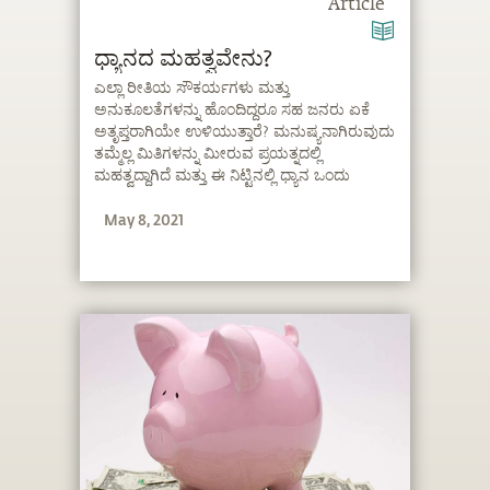
Article
ಧ್ಯಾನದ ಮಹತ್ವವೇನು?
ಎಲ್ಲಾ ರೀತಿಯ ಸೌಕರ್ಯಗಳು ಮತ್ತು
ಅನುಕೂಲತೆಗಳನ್ನು ಹೊಂದಿದ್ದರೂ ಸಹ ಜನರು ಏಕೆ
ಅತೃಪ್ತರಾಗಿಯೇ ಉಳಿಯುತ್ತಾರೆ? ಮನುಷ್ಯನಾಗಿರುವುದು
ತಮ್ಮೆಲ್ಲ ಮಿತಿಗಳನ್ನು ಮೀರುವ ಪ್ರಯತ್ನದಲ್ಲಿ
ಮಹತ್ವದ್ದಾಗಿದೆ ಮತ್ತು ಈ ನಿಟ್ಟಿನಲ್ಲಿ ಧ್ಯಾನ ಒಂದು
ಪ್ರಮುಖ ಪಾತ್ರ ವಹಿಸುತ್ತದೆ ಎಂದು ಸದ್ಗುರುಗಳು
May 8, 2021
ವಿವರಿಸುತ್ತಾರೆ.