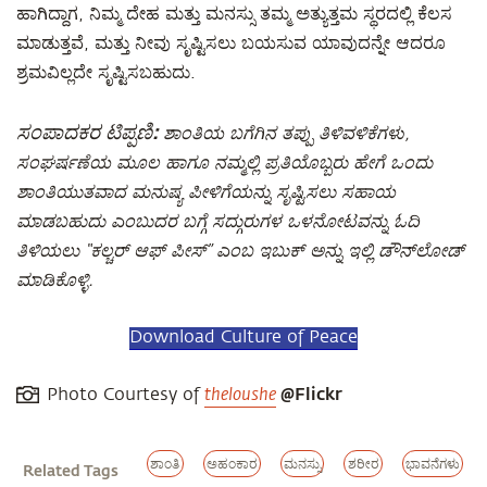
ಹಾಗಿದ್ದಾಗ, ನಿಮ್ಮ ದೇಹ ಮತ್ತು ಮನಸ್ಸು ತಮ್ಮ ಅತ್ಯುತ್ತಮ ಸ್ಥರದಲ್ಲಿ ಕೆಲಸ
ಮಾಡುತ್ತವೆ, ಮತ್ತು ನೀವು ಸೃಷ್ಟಿಸಲು ಬಯಸುವ ಯಾವುದನ್ನೇ ಆದರೂ
ಶ್ರಮವಿಲ್ಲದೇ ಸೃಷ್ಟಿಸಬಹುದು.
ಸಂಪಾದಕರ ಟಿಪ್ಪಣಿ:
ಶಾಂತಿಯ ಬಗೆಗಿನ ತಪ್ಪು ತಿಳಿವಳಿಕೆಗಳು,
ಸಂಘರ್ಷಣೆಯ ಮೂಲ ಹಾಗೂ ನಮ್ಮಲ್ಲಿ ಪ್ರತಿಯೊಬ್ಬರು ಹೇಗೆ ಒಂದು
ಶಾಂತಿಯುತವಾದ ಮನುಷ್ಯ ಪೀಳಿಗೆಯನ್ನು ಸೃಷ್ಟಿಸಲು ಸಹಾಯ
ಮಾಡಬಹುದು ಎಂಬುದರ ಬಗ್ಗೆ ಸದ್ಗುರುಗಳ ಒಳನೋಟವನ್ನು ಓದಿ
ತಿಳಿಯಲು “ಕಲ್ಚರ್ ಆಫ್ ಪೀಸ್” ಎಂಬ ಇಬುಕ್ ಅನ್ನು ಇಲ್ಲಿ ಡೌನ್‌ಲೋಡ್
ಮಾಡಿಕೊಳ್ಳಿ.
Download Culture of Peace
@Flickr
Photo Courtesy of
theloushe
ಶಾಂತಿ
ಅಹಂಕಾರ
ಮನಸ್ಸು
ಶರೀರ
ಭಾವನೆಗಳು
Related Tags