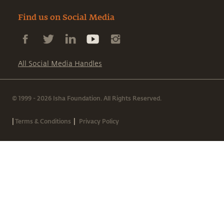
Find us on Social Media
All Social Media Handles
© 1999 - 2026 Isha Foundation. All Rights Reserved.
|
|
Terms & Conditions
Privacy Policy