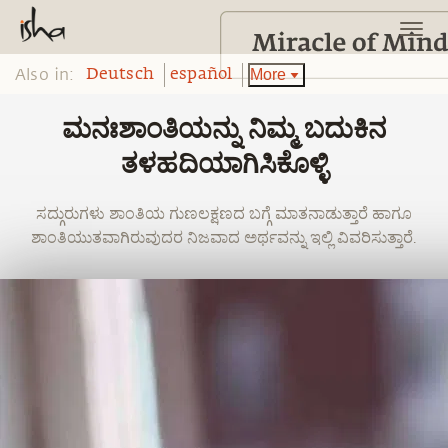
Also in:
More
Deutsch
español
ಮನಃಶಾಂತಿಯನ್ನು ನಿಮ್ಮ ಬದುಕಿನ
ತಳಹದಿಯಾಗಿಸಿಕೊಳ್ಳಿ
ಸದ್ಗುರುಗಳು ಶಾಂತಿಯ ಗುಣಲಕ್ಷಣದ ಬಗ್ಗೆ ಮಾತನಾಡುತ್ತಾರೆ ಹಾಗೂ
ಶಾಂತಿಯುತವಾಗಿರುವುದರ ನಿಜವಾದ ಅರ್ಥವನ್ನು ಇಲ್ಲಿ ವಿವರಿಸುತ್ತಾರೆ.