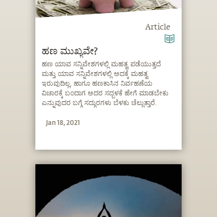
Article
ಹಣ ಮುಖ್ಯವೇ?
ಹಣ ಯಾವ ಸನ್ನಿವೇಶಗಳಲ್ಲಿ ಮಹತ್ವ ಪಡೆಯುತ್ತದೆ
ಮತ್ತು ಯಾವ ಸನ್ನಿವೇಶಗಳಲ್ಲಿ ಅದಕ್ಕೆ ಮಹತ್ವ
ಇರುವುದಿಲ್ಲ, ಹಾಗೂ ಹಣಕಾಸಿನ ನಿರ್ವಹಣೆಯ
ವಿಚಾರಕ್ಕೆ ಬಂದಾಗ ಅದರ ಸದ್ಬಳಕೆ ಹೇಗೆ ಮಾಡಬೇಕು
ಎನ್ನುವುದರ ಬಗ್ಗೆ ಸದ್ಗುರಗಳು ಬೆಳಕು ಚೆಲ್ಲುತ್ತಾರೆ.
Jan 18, 2021