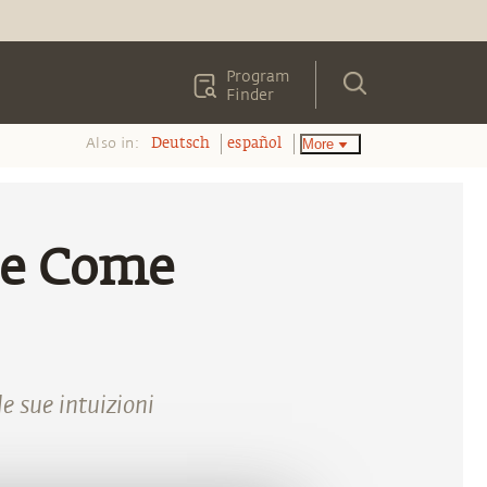
Program
Finder
Also in:
More
Deutsch
español
e e Come
e sue intuizioni