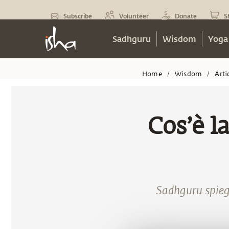
Subscribe
Volunteer
Donate
S
Sadhguru
Wisdom
Yoga
Home
Wisdom
Arti
/
/
Cos’è l
Sadhguru spiega