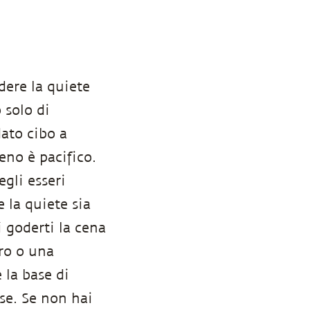
dere la quiete
 solo di
dato cibo a
eno è pacifico.
egli esseri
e la quiete sia
i goderti la cena
oro o una
 la base di
ase. Se non hai