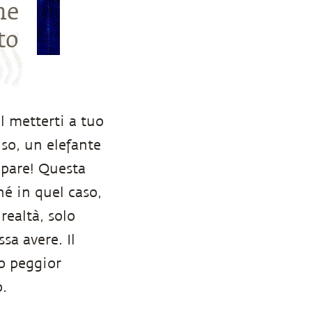
he
to
l metterti a tuo
so, un elefante
ompare! Questa
hé in quel caso,
realtà, solo
sa avere. Il
o peggior
.