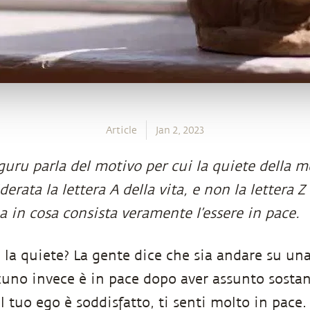
Article
Jan 2, 2023
uru parla del motivo per cui la quiete della m
derata la lettera A della vita, e non la lettera Z 
a in cosa consista veramente l’essere in pace.
è la quiete? La gente dice che sia andare su u
uno invece è in pace dopo aver assunto sostan
l tuo ego è soddisfatto, ti senti molto in pac