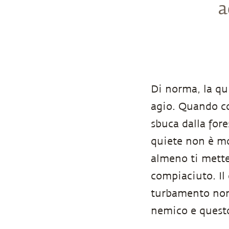
a
Di norma, la qui
agio. Quando co
sbuca dalla fore
quiete non è mol
almeno ti metter
compiaciuto. Il
turbamento non 
nemico e questo