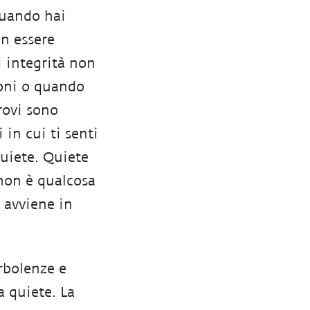
Quando hai
un essere
i integrità non
ioni o quando
trovi sono
 in cui ti senti
quiete. Quiete
 non è qualcosa
 avviene in
rbolenze e
a quiete. La