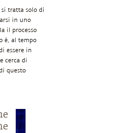
i tratta solo di
arsi in uno
a il processo
io è, al tempo
di essere in
e cerca di
di questo
he
he