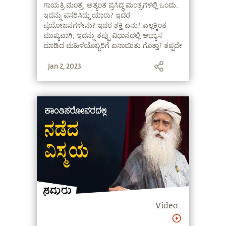
ಗಾಯತ್ರಿ ಮಂತ್ರ, ಅತ್ಯಂತ ಪ್ರಸಿದ್ಧ ಮಂತ್ರಗಳಲ್ಲಿ ಒಂದು.
ಇದನ್ನು ಪಸರಿಸಿದ್ದು ಯಾರು? ಇದರ
ಪ್ರಯೋಜನಗಳೇನು? ಇದರ ಶಕ್ತಿ ಏನು? ಎಲ್ಲಕ್ಕಿಂತ
ಮುಖ್ಯವಾಗಿ, ಇದನ್ನು ತಪ್ಪು ವಿಧಾನದಲ್ಲಿ ಅಭ್ಯಾಸ
ಮಾಡಿದ ಮಹಿಳೆಯೊಬ್ಬರಿಗೆ ಏನಾಯಿತು ಗೊತ್ತಾ? ತಪ್ಪದೇ
ವೀಕ್ಷಿಸಿ.
Jan 2, 2023
Video