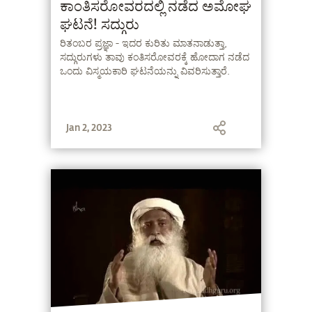
ಕಾಂತಿಸರೋವರದಲ್ಲಿ ನಡೆದ ಅಮೋಘ
ಘಟನೆ! ಸದ್ಗುರು
ರಿತಂಬರ ಪ್ರಜ್ಞಾ - ಇದರ ಕುರಿತು ಮಾತನಾಡುತ್ತಾ,
ಸದ್ಗುರುಗಳು ತಾವು ಕಂತಿಸರೋವರಕ್ಕೆ ಹೋದಾಗ ನಡೆದ
ಒಂದು ವಿಸ್ಮಯಕಾರಿ ಘಟನೆಯನ್ನು ವಿವರಿಸುತ್ತಾರೆ.
Jan 2, 2023