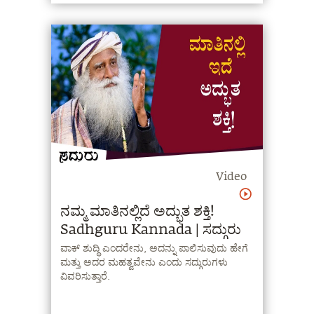
Video
ನಮ್ಮ ಮಾತಿನಲ್ಲಿದೆ ಅದ್ಭುತ ಶಕ್ತಿ!
Sadhguru Kannada | ಸದ್ಗುರು
ವಾಕ್ ಶುದ್ಧಿ ಎಂದರೇನು, ಅದನ್ನು ಪಾಲಿಸುವುದು ಹೇಗೆ
ಮತ್ತು ಅದರ ಮಹತ್ವವೇನು ಎಂದು ಸದ್ಗುರುಗಳು
ವಿವರಿಸುತ್ತಾರೆ.