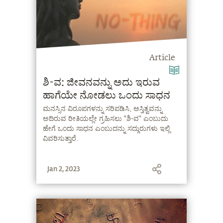
Article
ಶಿ-ವ: ಜೀವನವನ್ನು ಅದು ಇರುವ
ಹಾಗೆಯೇ ನೋಡಲು ಒಂದು ಸಾಧನ
ಮನಸ್ಸಿನ ವಿರೂಪಗಳನ್ನು ಸರಿಪಡಿಸಿ, ಅಸ್ತಿತ್ವವನ್ನು
ಅದಿರುವ ರೀತಿಯಲ್ಲೇ ಗ್ರಹಿಸಲು "ಶಿ-ವ" ಎಂಬುದು
ಹೇಗೆ ಒಂದು ಸಾಧನ ಎಂಬುದನ್ನು ಸದ್ಗುರುಗಳು ಇಲ್ಲಿ
ವಿವರಿಸುತ್ತಾರೆ.
Jan 2, 2023