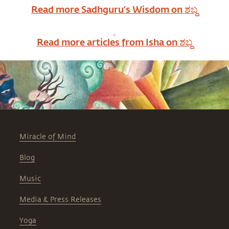
Read more Sadhguru's Wisdom on
ಶಬ್ದ
Read more articles from Isha on
ಶಬ್ದ
Miracle of Mind
Blog
Music
Media & Press Releases
Yoga