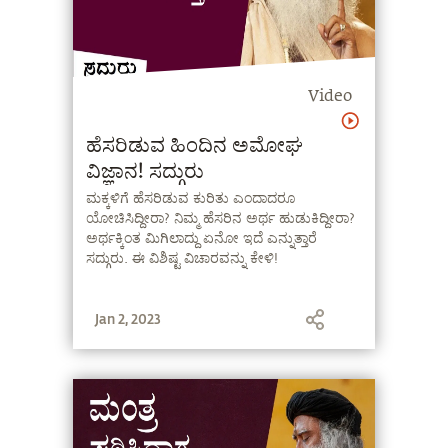
Video
ಹೆಸರಿಡುವ ಹಿಂದಿನ ಅಮೋಘ
ವಿಜ್ಞಾನ! ಸದ್ಗುರು
ಮಕ್ಕಳಿಗೆ ಹೆಸರಿಡುವ ಕುರಿತು ಎಂದಾದರೂ
ಯೋಚಿಸಿದ್ದೀರಾ? ನಿಮ್ಮ ಹೆಸರಿನ ಅರ್ಥ ಹುಡುಕಿದ್ದೀರಾ?
ಅರ್ಥಕ್ಕಿಂತ ಮಿಗಿಲಾದ್ದು ಏನೋ ಇದೆ ಎನ್ನುತ್ತಾರೆ
ಸದ್ಗುರು. ಈ ವಿಶಿಷ್ಟ ವಿಚಾರವನ್ನು ಕೇಳಿ!
Jan 2, 2023