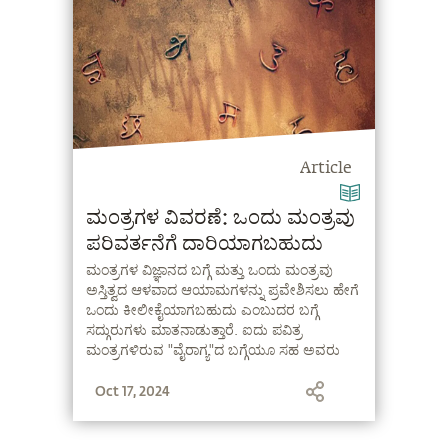
Article
ಮಂತ್ರಗಳ ವಿವರಣೆ: ಒಂದು ಮಂತ್ರವು
ಪರಿವರ್ತನೆಗೆ ದಾರಿಯಾಗಬಹುದು
ಮಂತ್ರಗಳ ವಿಜ್ಞಾನದ ಬಗ್ಗೆ ಮತ್ತು ಒಂದು ಮಂತ್ರವು
ಅಸ್ತಿತ್ವದ ಆಳವಾದ ಆಯಾಮಗಳನ್ನು ಪ್ರವೇಶಿಸಲು ಹೇಗೆ
ಒಂದು ಕೀಲೀಕೈಯಾಗಬಹುದು ಎಂಬುದರ ಬಗ್ಗೆ
ಸದ್ಗುರುಗಳು ಮಾತನಾಡುತ್ತಾರೆ. ಐದು ಪವಿತ್ರ
ಮಂತ್ರಗಳಿರುವ "ವೈರಾಗ್ಯ"ದ ಬಗ್ಗೆಯೂ ಸಹ ಅವರು
ಮಾತನಾಡುತ್ತ, ನಾವು ಅದರಿಂದ ಯಾವ ರೀತಿ
Oct 17, 2024
ಪ್ರಯೋಜನವನ್ನು ಪಡೆಯಬಹುದು ಎಂದು
ವಿವರಿಸುತ್ತಾರೆ.