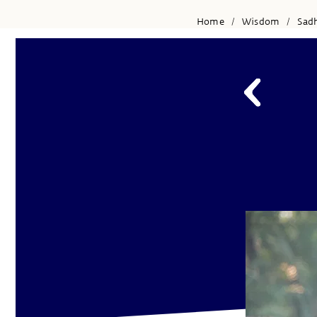
Home
Wisdom
Sad
/
/