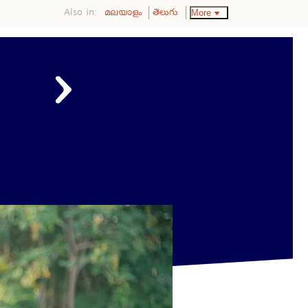
Also in:
More
മലയാളം
తెలుగు