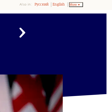
Also in:
More
Pусский
English