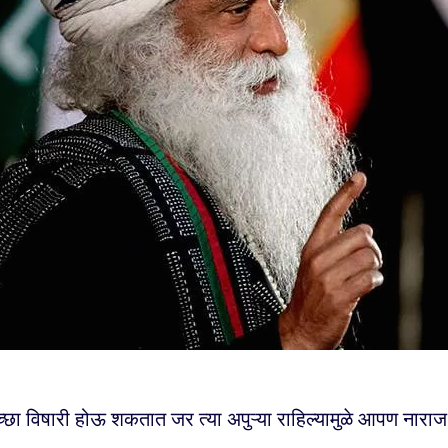
्छा विषारी होऊ शकतात जर त्या अपुऱ्या राहिल्यामुळे आपण नारा