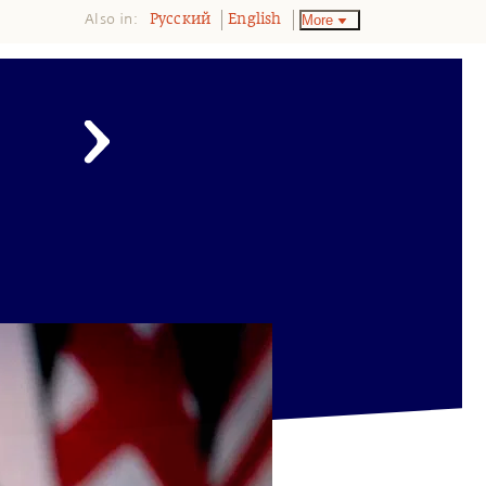
Also in:
More
Pусский
English