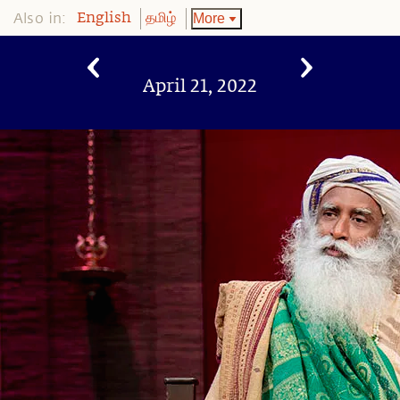
Also in:
More
English
தமிழ்
April 21, 2022