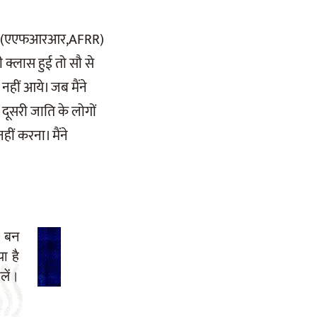
ेशन' (एएफआरआर,AFRR)
ी क्लास हुई तो सौ से
हीं आये। जब मैंने
 दूसरी जाति के लोगों
हीं करना। मैंने
ा बन
ा है
लें।