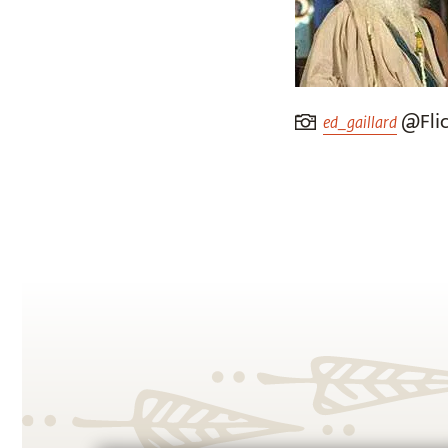
@Flic
ed_gaillard