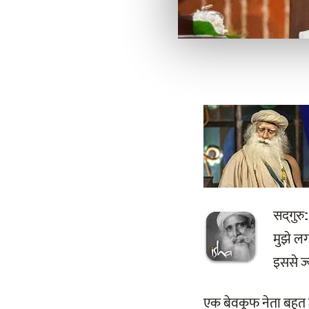
सद्‌गुरु
मुझे लग
इससे ज्
एक बेवकूफ नेता बहुत 