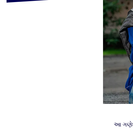
આ ગણેશ 