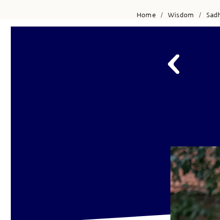
Home
Wisdom
Sad
/
/