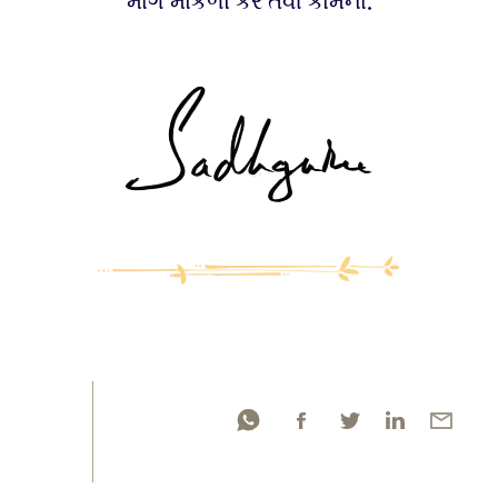
માર્ગ મોકળો કરે તેવી કામના.