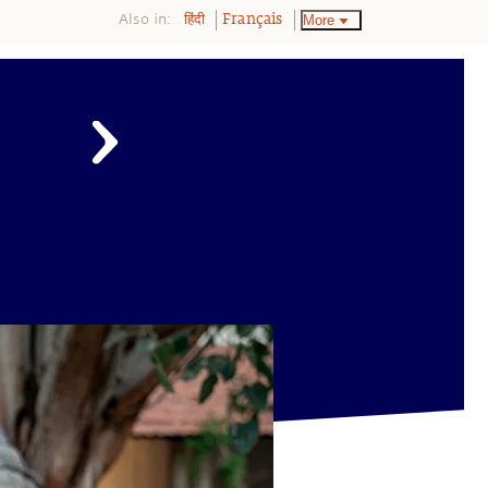
Also in:
More
हिंदी
Français