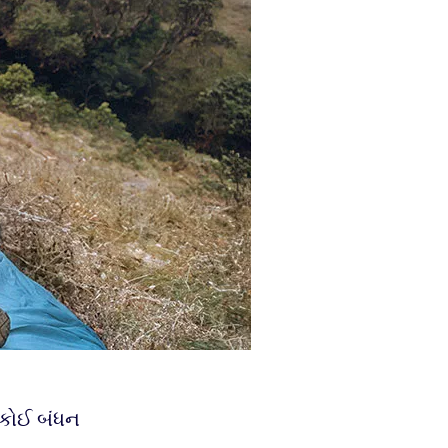
 કોઈ બંધન