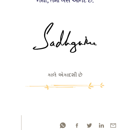
નથી; તેમાં બસ આનંદ છે.
કાલે એકાદશી છે