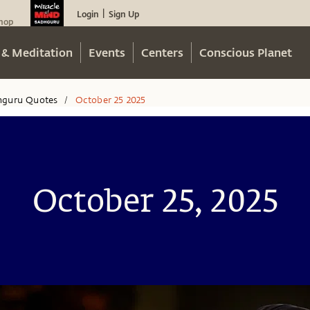
Login
Sign Up
|
hop
 & Meditation
Events
Centers
Conscious Planet
hguru Quotes
October 25 2025
/
October 25, 2025