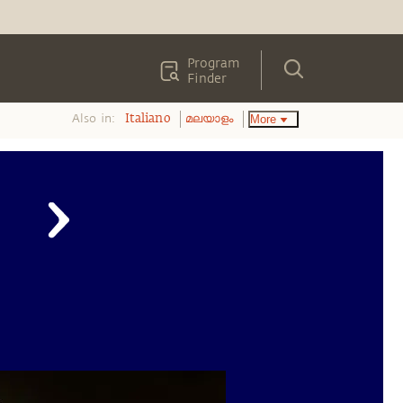
Program
Finder
Also in:
More
Italiano
മലയാളം