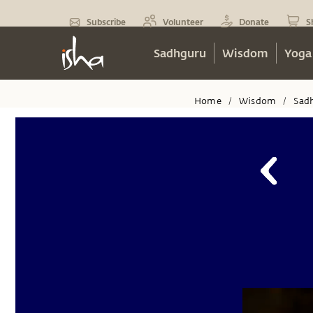
Subscribe
Volunteer
Donate
S
Sadhguru
Wisdom
Yoga
Home
Wisdom
Sad
/
/