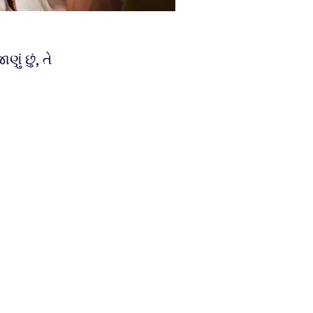
ું છું, તે