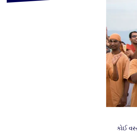
કોઈ વસ્