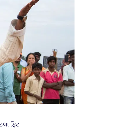
ેટલા ફિટ