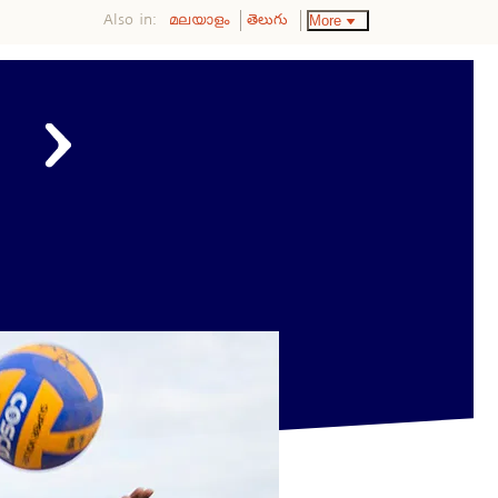
Also in:
More
മലയാളം
తెలుగు