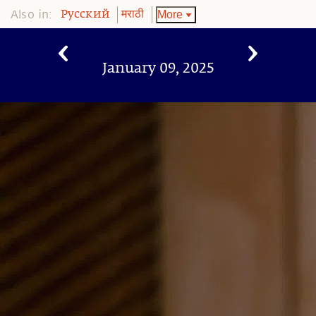
Also in:
More
Pусский
मराठी
January 09, 2025