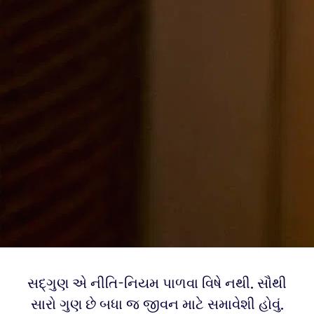
સદ્‍ગુણ એ નીતિ-નિયમ પાળવા વિષે નથી. સૌથી
સારો ગુણ છે બધા જ જીવન માટે સમાવેશી હોવું.