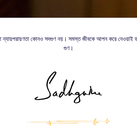
া ন্যায়পরায়ণতা কোনও সদগুণ নয়। সমস্ত জীবকে আপন করে নেওয়াই হল স
গুণ।