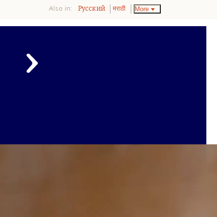
Also in:
More
Pусский
मराठी