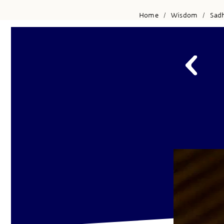
Home
Wisdom
Sad
/
/