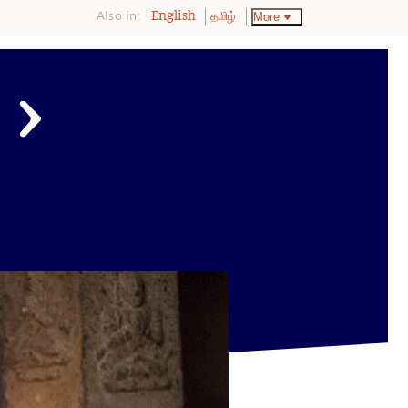
Also in:
More
English
தமிழ்