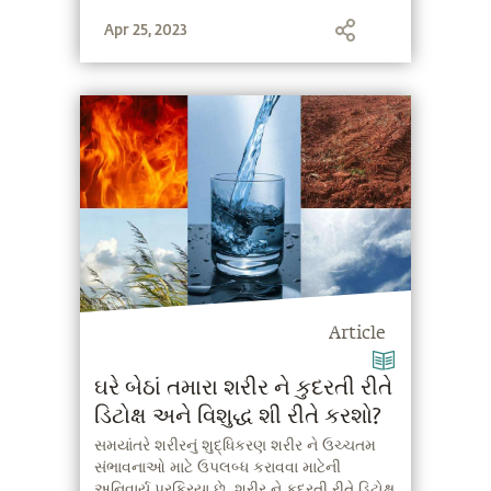
Apr 25, 2023
Article
ઘરે બેઠાં તમારા શરીર ને કુદરતી રીતે
ડિટોક્ષ અને વિશુદ્ધ શી રીતે કરશો?
સમયાંતરે શરીરનું શુદ્ધિકરણ શરીર ને ઉચ્ચતમ
સંભાવનાઓ માટે ઉપલબ્ધ કરાવવા માટેની
અનિવાર્ય પ્રક્રિયા છે. શરીર ને કુદરતી રીતે ડિટોક્ષ