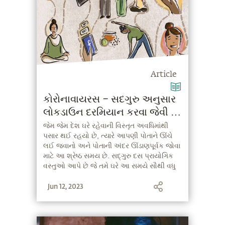
Article
કોરોનાવાયરસ – સદગુરુ અનુસાર
લોકડાઉન દરમિયાન કરવા જેવી 10
વસ્તુઓ
જેમ જેમ દેશ ઘરે રહેવાની વિસ્તૃત અવધિમાંથી
પસાર થઈ રહયો છે, ત્યારે આપણી પોતાને ઊંચે
લઈ જવાનો અને પોતાની અંદર ઊંડાણપૂર્વક જોવા
માટે આ શ્રેષ્ઠ સમય છે. સદ્ગુરુ દસ પ્રાયોગિક
વસ્તુઓ આપે છે જે તમે ઘરે આ સમયે સૌથી વધુ
ઉપયોગી બનવા માટે કરી શકો છો.
Jun 12, 2023