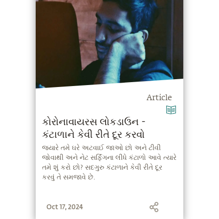
Article
કોરોનાવાયરસ લોકડાઉન -
કંટાળાને કેવી રીતે દૂર કરવો
જ્યારે તમે ઘરે અટવાઈ જાઓ છો અને ટીવી
જોવાથી અને નેટ સર્ફિંગના લીધે કંટાળો આવે ત્યારે
તમે શું કરો છો? સદગુરુ કંટાળાને કેવી રીતે દૂર
કરવું તે સમજાવે છે.
Oct 17, 2024