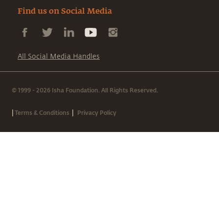
Find us on Social Media
All Social Media Handles
© 1999 - 2026 Isha Foundation. All Rights Reserved.
|
|
Terms & Conditions
Privacy Policy