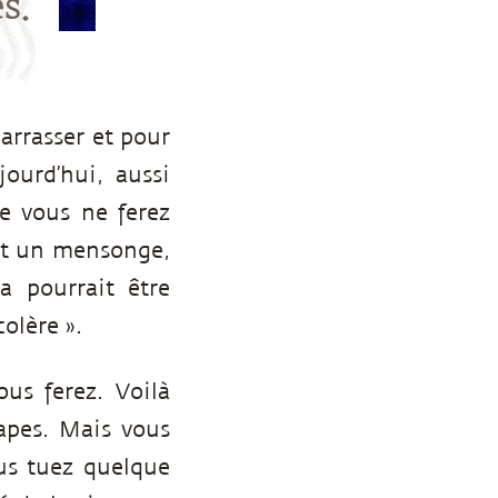
s.
arrasser et pour
ourd’hui, aussi
ue vous ne ferez
rait un mensonge,
a pourrait être
olère ».
us ferez. Voilà
apes. Mais vous
ous tuez quelque