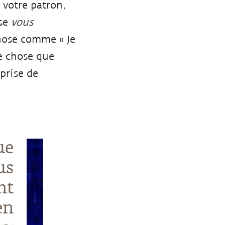
 votre patron,
ose
vous
chose comme « Je
ue chose que
prise de
ue
us
nt
en