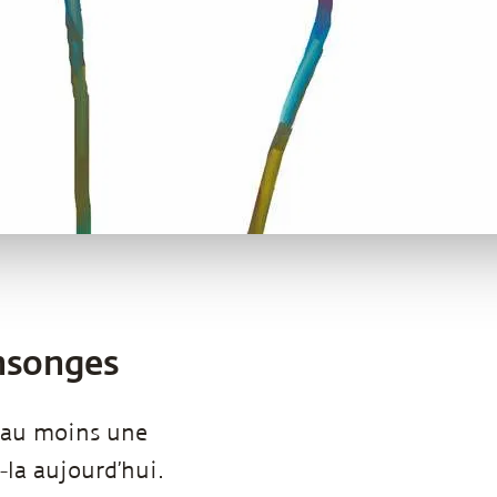
ensonges
r au moins une
-la aujourd’hui.