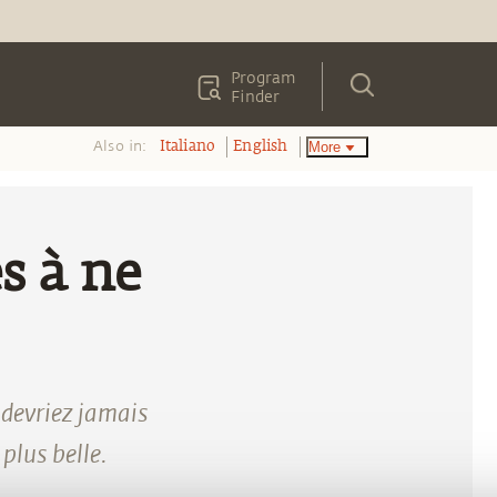
Program
Finder
Also in:
More
Italiano
English
s à ne
devriez jamais
plus belle.