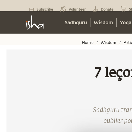
Subscribe
Volunteer
Donate
S
Sadhguru
Wisdom
Yoga
Home
Wisdom
Arti
/
/
7 leç
Sadhguru tran
oublier po