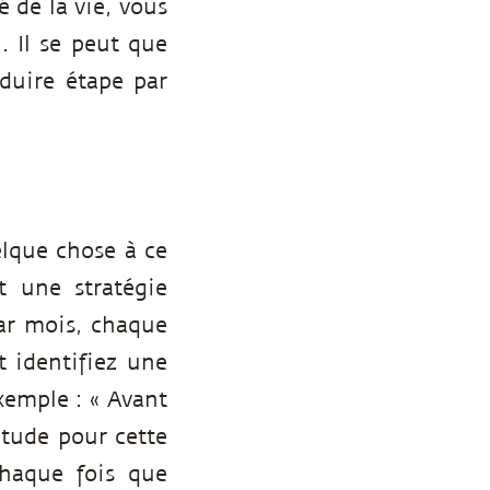
é de la vie, vous
. Il se peut que
éduire étape par
elque chose à ce
t une stratégie
ar mois, chaque
t identifiez une
xemple : « Avant
itude pour cette
Chaque fois que