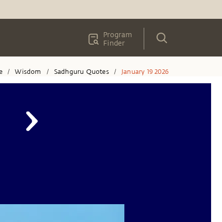
Program
Finder
e
Wisdom
Sadhguru Quotes
January 19 2026
/
/
/