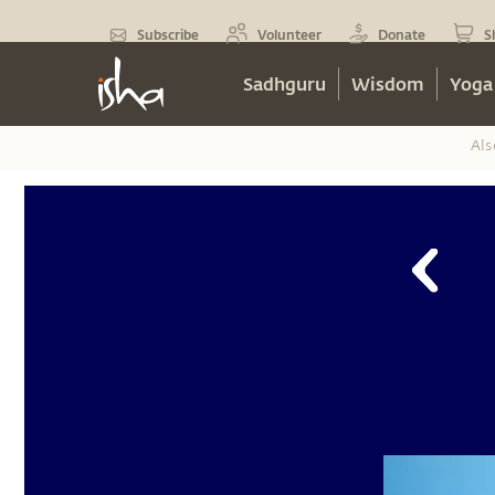
Subscribe
Volunteer
Donate
S
Sadhguru
Wisdom
Yoga
Als