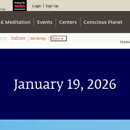
Login
Sign Up
|
hop
 & Meditation
Events
Centers
Conscious Planet
o in:
More
Italiano
മലയാളം
Hom
January 19, 2026