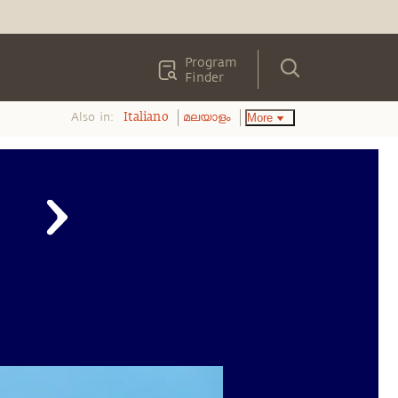
Program
Finder
Also in:
More
Italiano
മലയാളം