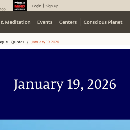
Login
Sign Up
|
hop
 & Meditation
Events
Centers
Conscious Planet
hguru Quotes
January 19 2026
/
January 19, 2026