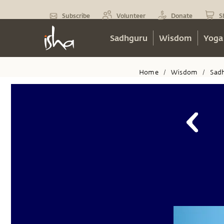
Subscribe
Volunteer
Donate
S
Sadhguru
Wisdom
Yoga
Home
Wisdom
Sad
/
/