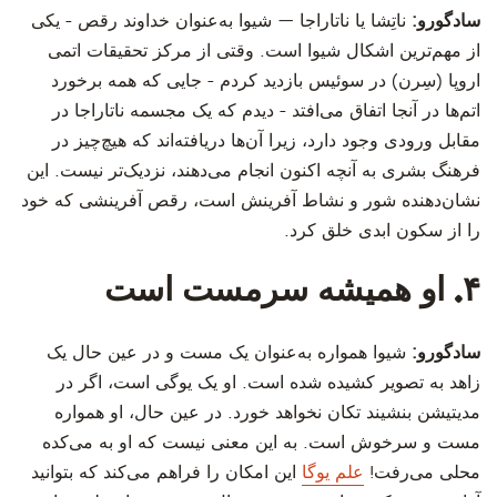
سادگورو:
ناتِشا یا ناتاراجا — شیوا به‌عنوان خداوند رقص - یکی
از مهم‌ترین اشکال شیوا است. وقتی از مرکز تحقیقات اتمی
اروپا (سِرن) در سوئیس بازدید کردم - جایی که همه برخورد
اتم‌ها در آنجا اتفاق می‌افتد - دیدم که یک مجسمه ناتاراجا در
مقابل ورودی وجود دارد، زیرا آن‌ها دریافته‌اند که هیچ‌چیز در
فرهنگ بشری به آنچه اکنون انجام می‌دهند، نزدیک‌تر نیست. این
نشان‌دهنده شور و نشاط آفرینش است، رقص آفرینشی که خود
را از سکون ابدی خلق کرد.
۴. او همیشه سرمست است
سادگورو:
شیوا همواره به‌عنوان یک مست و در عین حال یک
زاهد به تصویر کشیده شده است. او یک یوگی است، اگر در
مدیتیشن بنشیند تکان نخواهد خورد. در عین حال، او همواره
مست و سرخوش است. به این معنی نیست که او به می‌کده
محلی می‌رفت!
علم یوگا
این امکان را فراهم می‌کند که بتوانید