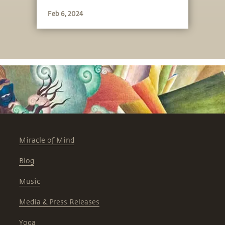
Feb 6, 2024
Miracle of Mind
Blog
Music
Media & Press Releases
Yoga