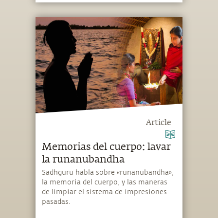
Article
Memorias del cuerpo: lavar
la runanubandha
Sadhguru habla sobre «runanubandha»,
la memoria del cuerpo, y las maneras
de limpiar el sistema de impresiones
pasadas.