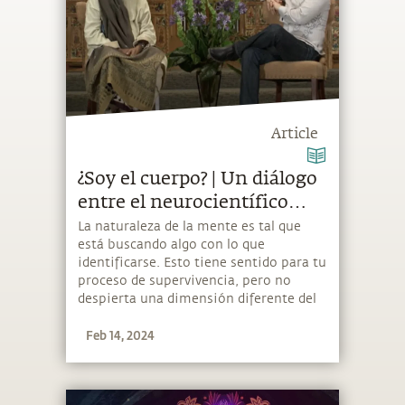
Article
¿Soy el cuerpo? | Un diálogo
entre el neurocientífico
David Eagleman y
La naturaleza de la mente es tal que
está buscando algo con lo que
Sadhguru
identificarse. Esto tiene sentido para tu
proceso de supervivencia, pero no
despierta una dimensión diferente del
saber. Para eso, lo más importante es
Feb 14, 2024
no identificarse con nada.