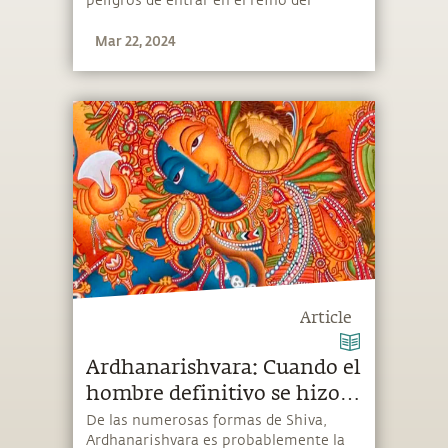
peligros de entrar en el reino del
anahata.
Mar 22, 2024
Article
Ardhanarishvara: Cuando el
hombre definitivo se hizo
mitad mujer
De las numerosas formas de Shiva,
Ardhanarishvara es probablemente la