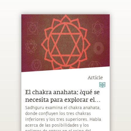
Article
El chakra anahata: ¿qué se
necesita para explorar el
anahata?
Sadhguru examina el chakra anahata,
donde confluyen los tres chakras
inferiores y los tres superiores. Habla
acerca de las posibilidades y los