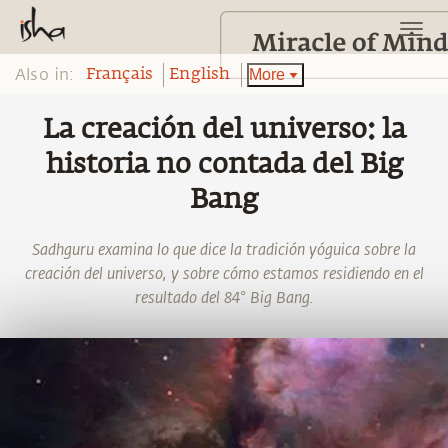
Also in:
More
Français
English
La creación del universo: la
historia no contada del Big
Bang
Sadhguru examina lo que dice la tradición yóguica sobre la
creación del universo, y sobre cómo estamos residiendo en el
resultado del 84° Big Bang.