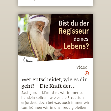
Welt gelehrt werden, für Frauen nicht
geeignet sind
Video
Wer entscheidet, wie es dir
geht? – Die Kraft der
inneren Einstellung
Sadhguru erklärt, dass wir immer so
handeln sollten, wie es die Situation
erfordert, doch bei was auch immer wir
tun, können wir in uns freudig bleiben.