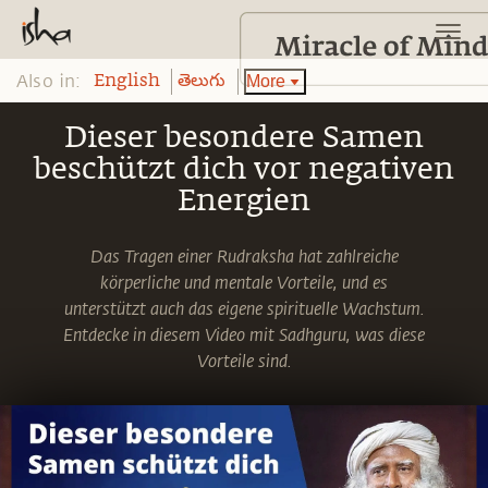
Also in:
More
English
తెలుగు
Dieser besondere Samen
beschützt dich vor negativen
Energien
Das Tragen einer Rudraksha hat zahlreiche
körperliche und mentale Vorteile, und es
unterstützt auch das eigene spirituelle Wachstum.
Entdecke in diesem Video mit Sadhguru, was diese
Vorteile sind.