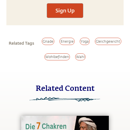
Sign Up
Gnade
Energie
Yoga
Gleichgewicht
Related Tags
Wohlbefinden
Wahl
Related Content