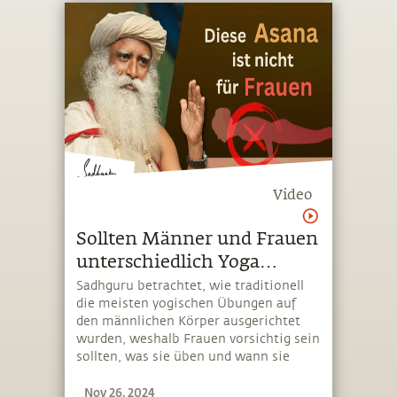
Video
Sollten Männer und Frauen
unterschiedlich Yoga
praktizieren?
Sadhguru betrachtet, wie traditionell
die meisten yogischen Übungen auf
den männlichen Körper ausgerichtet
wurden, weshalb Frauen vorsichtig sein
sollten, was sie üben und wann sie
üben. Er zeigt auf, dass bestimmte
Nov 26, 2024
Übungen, die heute auf der ganzen