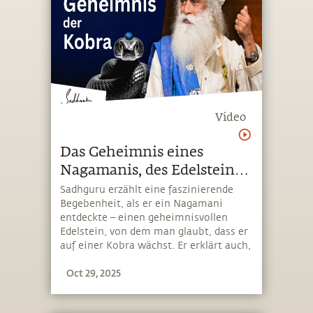
Video
Das Geheimnis eines
Nagamanis, des Edelsteins
der Kobra
Sadhguru erzählt eine faszinierende
Begebenheit, als er ein Nagamani
entdeckte – einen geheimnisvollen
Edelstein, von dem man glaubt, dass er
auf einer Kobra wächst. Er erklärt auch,
warum die Verehrung der heiligen
Oct 29, 2025
Schlange in mehreren Kulturen
weltweit verbreitet ist, da sie für die
Überwindung des Überlebensinstinkts