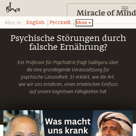
Also in:
More
English
Pусский
Psychische Störungen durch
falsche Ernährung?
Ein Professor für Psychiatrie fragt Sadhguru über
die eine grundlegende Voraussetzung für
psychische Gesundheit. Er erklärt, wie die Art,
wie wir uns ernähren, einen erheblichen Einfluss
auf unsere kognitiven Fähigkeiten hat