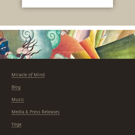
Miracle of Mind
Blog
Music
Media & Press Releases
Yoga