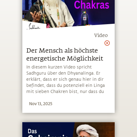
Video
Der Mensch als höchste
energetische Möglichkeit
In diesem kurzen Video spricht
Sadhguru über den Dhyanalinga. Er
erklärt, dass er sich genau hier in dir
befindet, dass du potenziell ein Linga
mit sieben Chakren bist, nur dass du
noch nicht deine höchste
Nov 13, 2025
Schwingungsebene erreicht hast