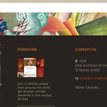
Subscribe
Contact Us
USA
Isha Institute of In
Sciences (USA)
support.ishafou
Join 1.2 Million people
Other Centres
from around the world,
get wisdom articles
delivered in the mailbox
for free.