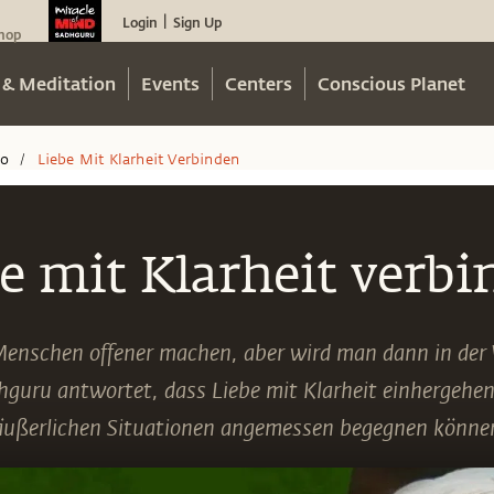
Login
Sign Up
|
hop
 & Meditation
Events
Centers
Conscious Planet
eo
Liebe Mit Klarheit Verbinden
/
e mit Klarheit verb
enschen offener machen, aber wird man dann in der 
guru antwortet, dass Liebe mit Klarheit einhergehe
äußerlichen Situationen angemessen begegnen könne