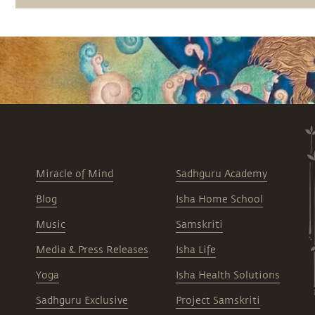
Miracle of Mind
Sadhguru Academy
Blog
Isha Home School
Music
Samskriti
Media & Press Releases
Isha Life
Yoga
Isha Health Solutions
Sadhguru Exclusive
Project Samskriti