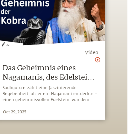
Video
Das Geheimnis eines
Nagamanis, des Edelsteins
der Kobra
Sadhguru erzählt eine faszinierende
Begebenheit, als er ein Nagamani entdeckte –
einen geheimnisvollen Edelstein, von dem
man glaubt, dass er auf einer Kobra wächst.
Oct 29, 2025
Er erklärt auch, warum die Verehrung der
heiligen Schlange in mehreren Kulturen
weltweit verbreitet ist, da sie für die
Überwindung des Überlebensinstinkts und