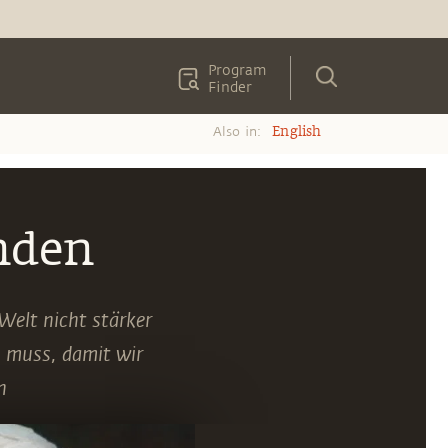
Program
Finder
Also in:
English
inden
Welt nicht stärker
n muss, damit wir
n