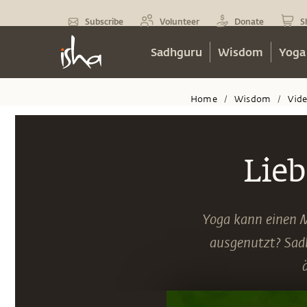
Subscribe
Volunteer
Donate
S
Sadhguru
Wisdom
Yoga
Home
Wisdom
Vid
/
/
Lieb
Yoga kann einen M
ausgenutzt? Sadh