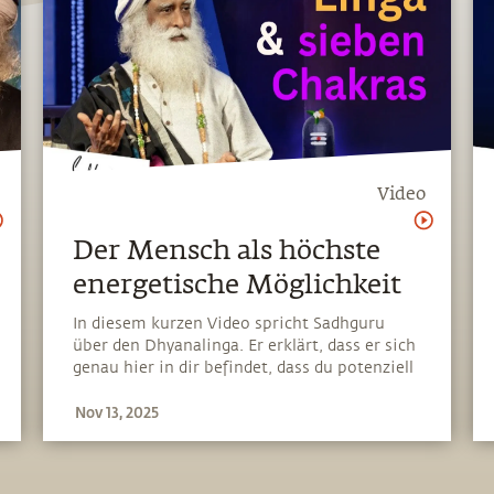
Video
Der Mensch als höchste
energetische Möglichkeit
In diesem kurzen Video spricht Sadhguru
über den Dhyanalinga. Er erklärt, dass er sich
genau hier in dir befindet, dass du potenziell
ein Linga mit sieben Chakren bist, nur dass
Nov 13, 2025
du noch nicht deine höchste
Schwingungsebene erreicht hast