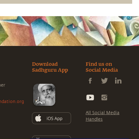
die Erweiterung der eigenen Wahrnehmung
steht
Download
Find us on
Sadhguru App
Social Media
ner
ndation.org
All Social Media
Handles