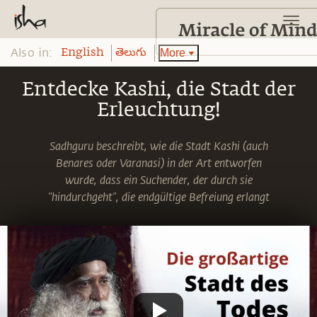
Also in:
More
English
తెలుగు
Entdecke Kashi, die Stadt der
Erleuchtung!
Sadhguru beschreibt, wie die Stadt Kashi (auch
Benares oder Varanasi) in der Art entworfen
wurde, dass ein Suchender, der durch sie
"hindurchgeht", die endgültige Befreiung erlangt