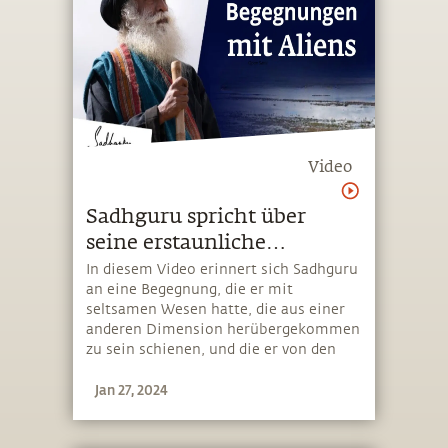
Video
Sadhguru spricht über
seine erstaunliche
Begegnung mit Aliens
In diesem Video erinnert sich Sadhguru
an eine Begegnung, die er mit
seltsamen Wesen hatte, die aus einer
anderen Dimension herübergekommen
zu sein schienen, und die er von den
traditionell anerkannten Wesen
Jan 27, 2024
anderer Bereiche unterscheidet