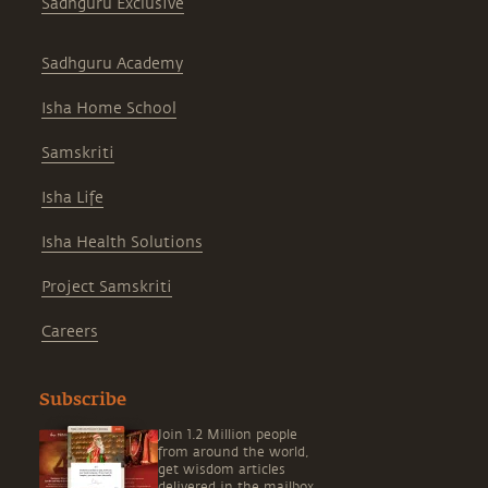
Sadhguru Exclusive
Sadhguru Academy
Isha Home School
Samskriti
Isha Life
Isha Health Solutions
Project Samskriti
Careers
Subscribe
Join 1.2 Million people
from around the world,
get wisdom articles
delivered in the mailbox