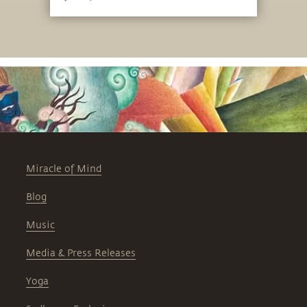
Klimaschutz von „Öl“ auf „Boden“ zu
verlagern beginnt, und warum wir uns
im kommenden Jahr weltweit um eine
Erhöhung des organischen Anteils im
Boden bemühen müssen
Miracle of Mind
Blog
Music
Media & Press Releases
Yoga