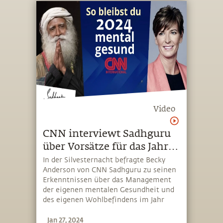
Video
CNN interviewt Sadhguru
über Vorsätze für das Jahr
2024
In der Silvesternacht befragte Becky
Anderson von CNN Sadhguru zu seinen
Erkenntnissen über das Management
der eigenen mentalen Gesundheit und
des eigenen Wohlbefindens im Jahr
2024. Im Interview sprach Sadhguru
Jan 27, 2024
auch darüber, wie sich das Thema