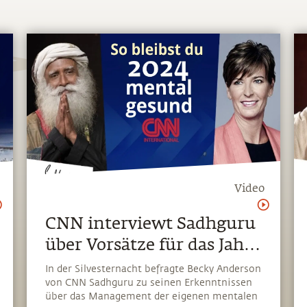
Video
CNN interviewt Sadhguru
über Vorsätze für das Jahr
2024
In der Silvesternacht befragte Becky Anderson
von CNN Sadhguru zu seinen Erkenntnissen
über das Management der eigenen mentalen