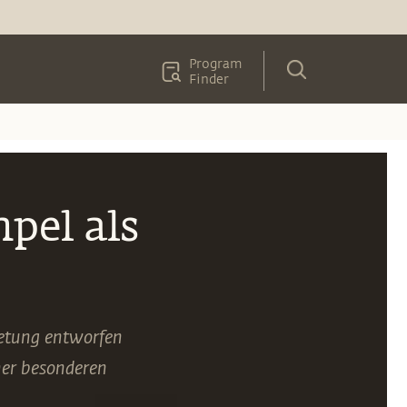
Program
Finder
pel als
betung entworfen
ner besonderen