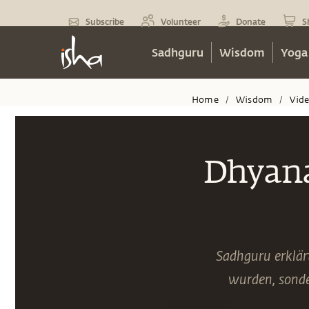
Subscribe
Volunteer
Donate
S
Sadhguru
Wisdom
Yoga
Home
Wisdom
Vid
/
/
Dhyana
Sadhguru erklär
wurden, sonde