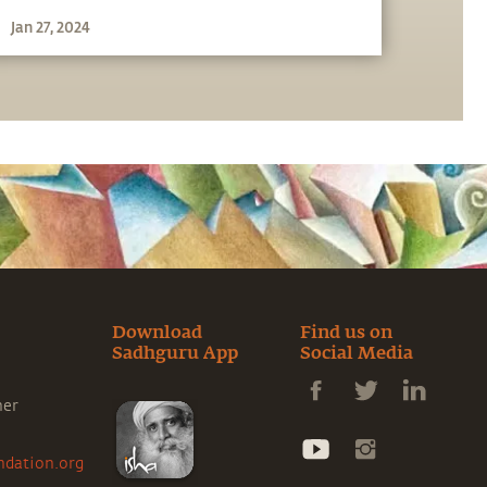
Jan 27, 2024
Download
Find us on
Sadhguru App
Social Media
ner
ndation.org