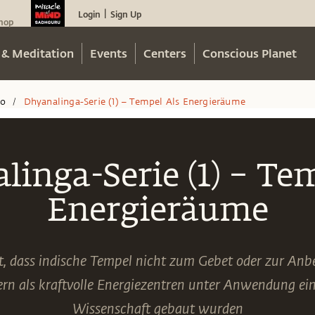
Login
Sign Up
|
hop
 & Meditation
Events
Centers
Conscious Planet
eo
Dhyanalinga-Serie (1) – Tempel Als Energieräume
/
linga-Serie (1) – Tem
Energieräume
t, dass indische Tempel nicht zum Gebet oder zur An
rn als kraftvolle Energiezentren unter Anwendung ei
Wissenschaft gebaut wurden