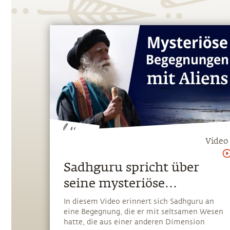
Video
Sadhguru spricht über
seine mysteriöse
Begegnung mit Aliens
In diesem Video erinnert sich Sadhguru an
eine Begegnung, die er mit seltsamen Wesen
hatte, die aus einer anderen Dimension