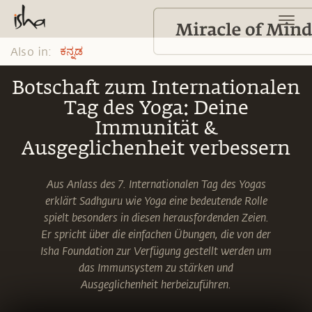
Also in:
ಕನ್ನಡ
Botschaft zum Internationalen
Tag des Yoga: Deine
Immunität &
Ausgeglichenheit verbessern
Aus Anlass des 7. Internationalen Tag des Yogas
erklärt Sadhguru wie Yoga eine bedeutende Rolle
spielt besonders in diesen herausfordenden Zeien.
Er spricht über die einfachen Übungen, die von der
Isha Foundation zur Verfügung gestellt werden um
das Immunsystem zu stärken und
Ausgeglichenheit herbeizuführen.