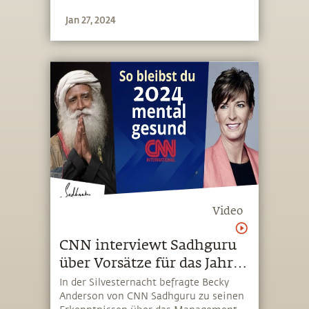
traditionell anerkannten Wesen
Jan 27, 2024
anderer Bereiche unterscheidet
Video
CNN interviewt Sadhguru
über Vorsätze für das Jahr
2024
In der Silvesternacht befragte Becky
Anderson von CNN Sadhguru zu seinen