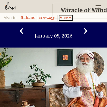
Also in:
More
Italiano
മലയാളം
January 05, 2026