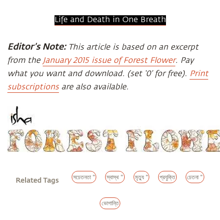
Life and Death in One Breath
Editor’s Note:
This article is based on an excerpt
from the
January 2015 issue of Forest Flower
. Pay
what you want and download. (set ‘0’ for free).
Print
subscriptions
are also available.
সচেতনতা "
স্বাস্থ "
মৃত্যু "
প্রযুক্তি
চেতনা "
Related Tags
ভোগান্তি