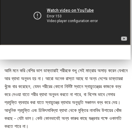
আমি মনে করি বেশির ভাগ ডাক্তারাই শরীরকে শুধু সেই মাত্রায় অসাড় করেন যেখানে
আর ব্যাথা অনুভব হয় না। আরো অনেক রাস্তা আছে যা অন্য দেশের ডাক্তাররা
খুঁজে বার করেছেন, যেমন শরীরের কোনো নির্দিষ্ট স্থানে স্নায়ুতন্ত্রের কাজকে বন্ধ
করে দেওয়া যাতে শরীর ব্যাথা অনুভব করতে না পারে, বা বিশেষ ভাবে লেসার
প্রযুক্তি ব্যবহার করা যাতে স্নায়ুতন্ত্র ব্যাথার অনুভূতি সঞ্চালন বন্ধ করে দেয়।
আধুনিক প্রযুক্তি এবং চিকিৎসাবিদ্যা ব্যাথা থেকে মুক্তির নানাবিধ উপায়ের খোঁজ
করছে - যেটা ভাল। কেউ কোনভাবেই অন্য কারুর কাছে যন্ত্রনার পক্ষে ওকালতি
করতে পারে না।