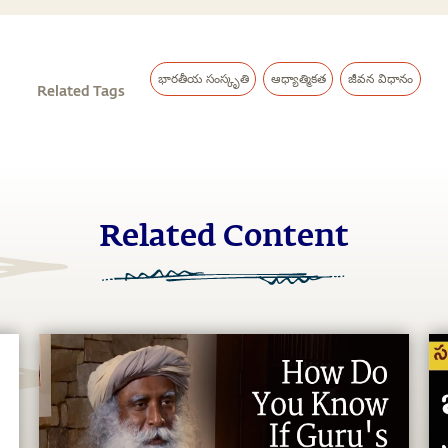
భారతీయ సంస్కృతి
ఆధ్యాత్మికత
జీవన విధానం
Related Tags
Related Content