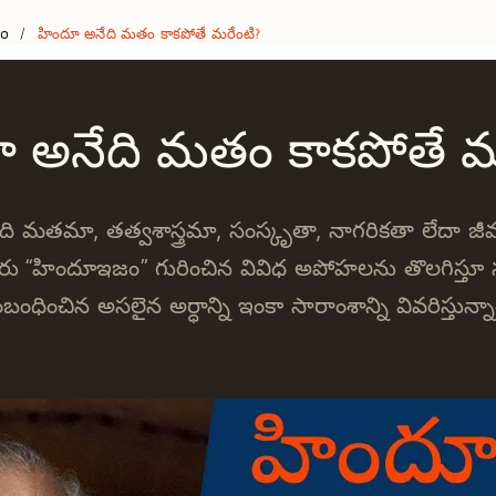
eo
హిందూ అనేది మతం కాకపోతే మరేంటి?
/
 అనేది మతం కాకపోతే మ
 మతమా, తత్వశాస్త్రమా, సంస్కృతా, నాగరికతా లేదా 
ురు “హిందూఇజం” గురించిన వివిధ అపోహలను తొలగిస్తూ 
బంధించిన అసలైన అర్ధాన్ని ఇంకా సారాంశాన్ని వివరిస్తున్నా