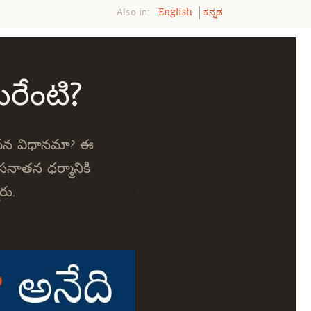
Also in:
English
ಕನ್ನಡ
రేంటి?
జీవన విధానమా? ఈ
సనాతన ధర్మానికి
రు.