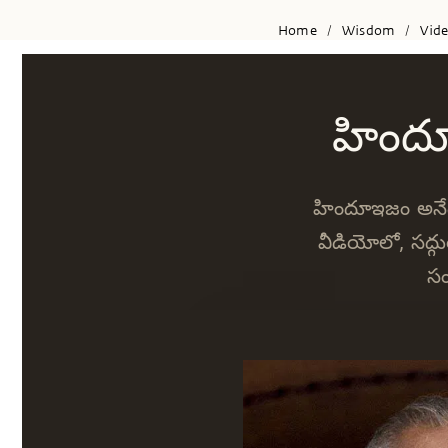
Home
Wisdom
Vid
/
/
హిందూ
హిందూఇజం అనేది
వీడియోలో, సద్గ
సం