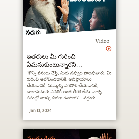
Video
ఇతరులు మీ గురించి
ఏమనుకుంటున్నారని
చింతిస్తున్నారా?
"కొన్ని పనులు చేస్తే, మీరు నవ్వుల పాలవుతారు. మీ
గురించి ఆలోచించడానికీ, అభిప్రాయాలు
చేయడానికీ, మిమ్మల్ని ఎగతాళి చేయడానికి,
చాలామటుకు ఎవరికీ అంత తీరిక లేదు. వాళ్ళ
పనుల్లో వాళ్ళు బిజీగా ఉంటారు" - సద్గురు
Jan 13, 2024