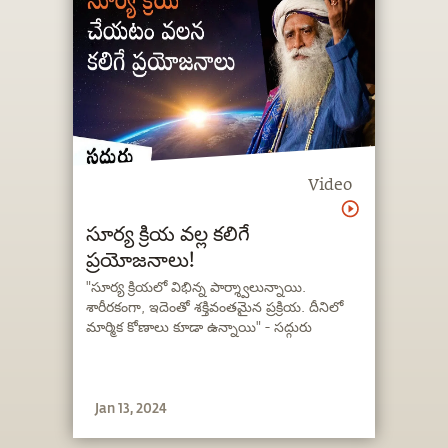
Video
సూర్య క్రియ వల్ల కలిగే
ప్రయోజనాలు!
"సూర్య క్రియలో విభిన్న పార్శ్వాలున్నాయి.
శారీరకంగా, ఇదెంతో శక్తివంతమైన ప్రక్రియ. దీనిలో
మార్మిక కోణాలు కూడా ఉన్నాయి" - సద్గురు
Jan 13, 2024