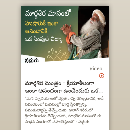
Video
మార్గశిర మంత్రం - క్రియాశీలంగా
ఇంకా ఆనందంగా ఉండేందుకు ఒక
గైడెడ్ ధ్యానం
"మన హృదయాలలో వెర్రితనాన్ని రగల్చటానికి, అదే
సమయంలో మనసుల్లో పూర్తి స్థిరత్వాన్ని,
సమతుల్యాన్ని తేచ్చేందుకు, అలాగే శరీరంలో
క్రియాశీలతను తెచ్చేందుకు, మార్గశిర మాసంలో ఈ
సాధన ఎంతగానో సహకరిస్తుంది" - సద్గురు