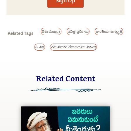
Sign Up
దేశం ముఖ్యం
పవిత్ర ప్రదేశాలు
భారతీయ సంస్కృతి
Related Tags
ఎంపిక
తమిళనాడు దేవాలయాల విముక్తి
Related Content