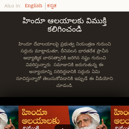
Also in:
English
ಕನ್ನಡ
హిందూ ఆలయాలకు విముక్తి
కలిగించండి
హిందూ దేవాలయాలపై ప్రభుత్వ నియంత్రణ గురుంచి
సద్గురు మాట్లాడుతూ, దీనివలన భారతదేశ ప్రాచీన
ఆధ్యాత్మిక వారసత్వానికి జరిగిన నష్టం గురుంచి
వివరిస్తున్నారు. సమాజానికి జరుగుతున్న ఈ
అన్యాయాన్ని సరిదిద్దడానికి సద్గురు ఏమి
సూచిస్తున్నారో తెలుసుకోవడానికి ఇప్పుడే ఈ వీడియోని
చూడండి.