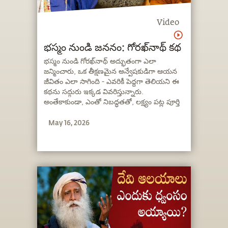
Video
భస్మం నుండి జననం: గోరఖ్‌నాథ్ కథ
భస్మం నుండి గోరఖ్‌నాథ్ అద్భుతంగా ఎలా
జన్మించారు, ఒక తీక్షణమైన అన్వేషకుడిగా ఆయన
జీవితం ఎలా సాగింది - ఎవరికీ పెద్దగా తెలియని ఈ
కథను సద్గురు ఇక్కడ వివరిస్తున్నారు.
అంతేకాకుండా, ఎంతో నిబద్ధతతో, లక్ష్యం పట్ల పూర్తి
‘తీక్షణత’తో ఆధ్యాత్మిక మార్గంలో నిలబడటం ఎంత
May 16, 2026
ముఖ్యమో కూడా ఆయన ఇందులో
తెలియజేస్తున్నారు.