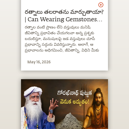
రత్నాలు తలరాతను మార్చుతాయా?
| Can Wearing Gemstones
Change My Life & Destiny? |
రత్నాల వంటి ప్రాణం లేని వస్తువులు మనిషి
జీవితాన్ని ప్రభావితం చేయగలవా అన్న ప్రశ్నకు
Sadhguru Telugu
బదులిస్తూ, మనుషులపై జడ వస్తువులు చూపే
ప్రభావాన్ని సద్గురు వివరిస్తున్నారు. అలాగే, ఆ
ప్రభావాలను అధిగమించి, జీవితాన్ని, విధిని మీకు
కావలసిన విధంగా ఎలా మలచుకోవచ్చో
May 16, 2026
తెలియజేస్తున్నారు.