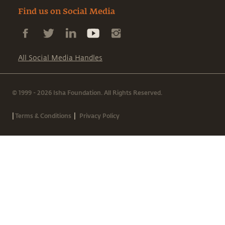
Find us on Social Media
All Social Media Handles
© 1999 - 2026 Isha Foundation. All Rights Reserved.
|
|
Terms & Conditions
Privacy Policy