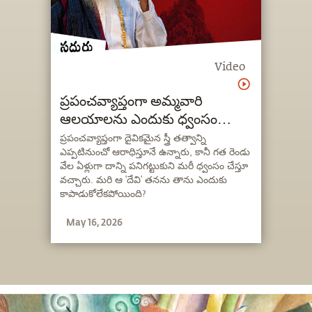
Video
ప్రపంచవ్యాప్తంగా అమ్మవారి
ఆలయాలను ఎందుకు ధ్వంసం
చేశారు? Why Feminine
ప్రపంచవ్యాప్తంగా దైవికమైన స్త్రీ తత్వాన్ని
ఎప్పటినుంచో ఆరాధిస్తూనే ఉన్నారు, కానీ గత రెండు
Temples Destroyed In The
వేల ఏళ్లుగా దాన్ని పనిగట్టుకుని మరీ ధ్వంసం చేస్తూ
World
వచ్చారు. మరి ఆ ‘దేవి’ తనను తాను ఎందుకు
కాపాడుకోలేకపోయింది?
May 16, 2026