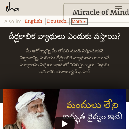
Also in:
More
English
Deutsch
దీర్ఘకాలిక వ్యాధులు ఎందుకు వస్తాయి?
మీ ఆరోగ్యాన్ని మీ లోపలి నుండే నిర్మించుకునే
విజ్ఞానాన్ని, మరియు దీర్ఘకాలిక వ్యాధులను జయించే
మార్గాలను సద్గురు ఇందులో వివరిస్తున్నారు. సద్గురు
అధికారిక యూట్యూబ్ ఛానల్.