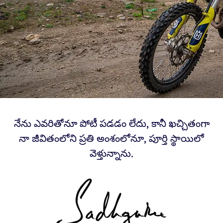
నేను ఎవరితోనూ పోటీ పడడం లేదు, కానీ ఖచ్చితంగా
నా జీవితంలోని ప్రతి అంశంలోనూ, పూర్తి స్థాయిలో
వెళ్తున్నాను.