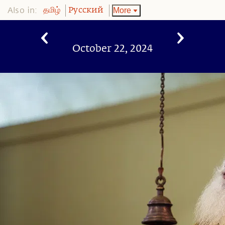
Also in:
More
தமிழ்
Pусский
October 22, 2024