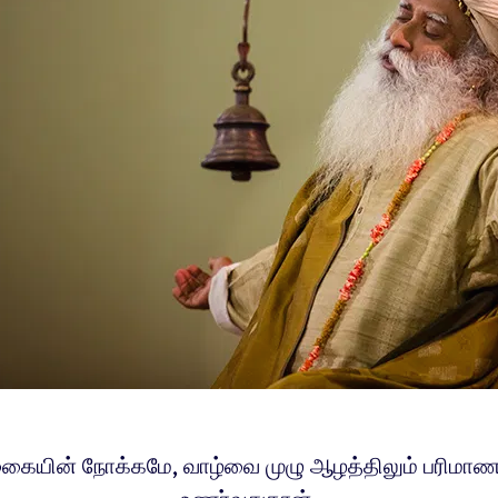
கைையின் நோக்கமே, வாழ்வை முழு ஆழத்திலும் பரிமாணத