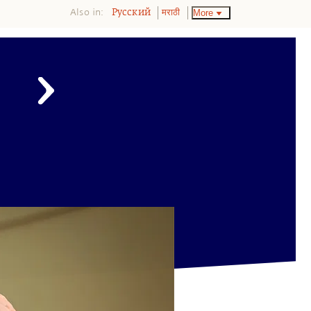
Also in:
More
Pусский
मराठी