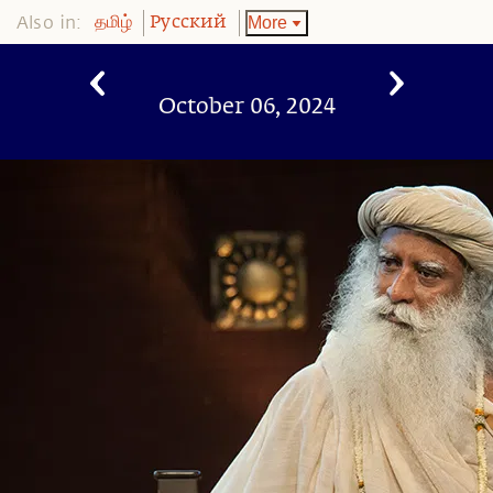
Also in:
More
தமிழ்
Pусский
October 06, 2024