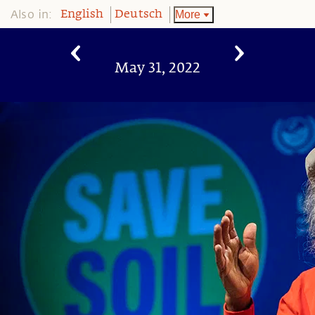
Also in:
More
English
Deutsch
May 31, 2022