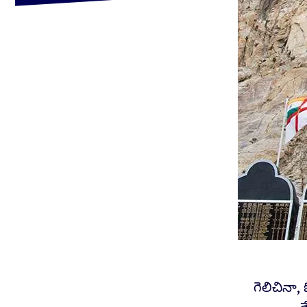
గెలిచినా,