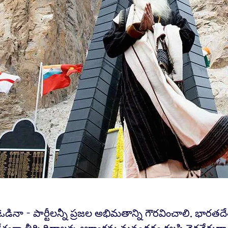
 ఓడినా - పార్టీలన్నీ ప్రజల అభిమతాన్ని గౌరవించాలి. భారతదేశా