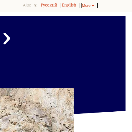
Also in:
More
Pусский
English