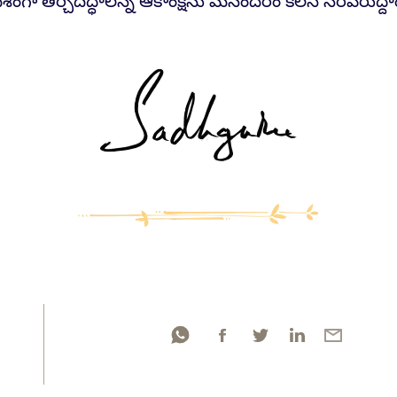
ేశంగా తీర్చిదిద్ధాలన్న ఆకాంక్షను మనందరం కలసి నెరవేరుద్దా