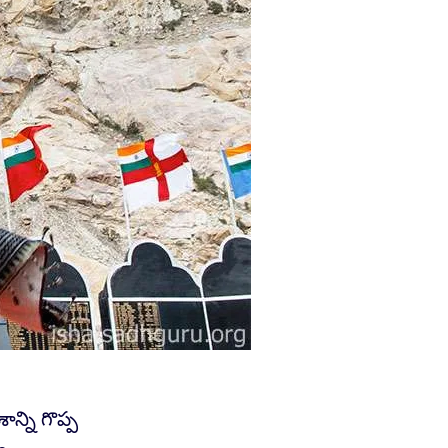
న్ని గొప్ప