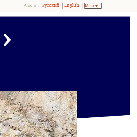
Also in:
More
Pусский
English