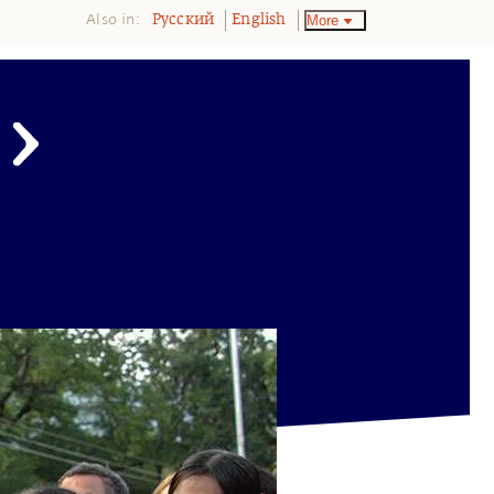
Also in:
More
Pусский
English