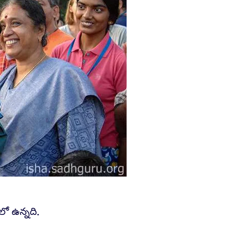
ో ఉన్నది.