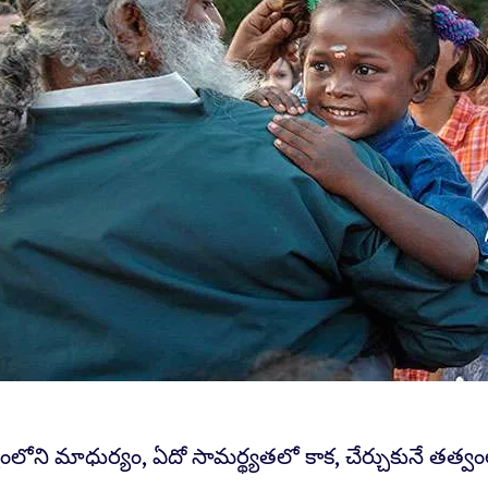
లోని మాధుర్యం, ఏదో సామర్థ్యతలో కాక, చేర్చుకునే తత్వంల