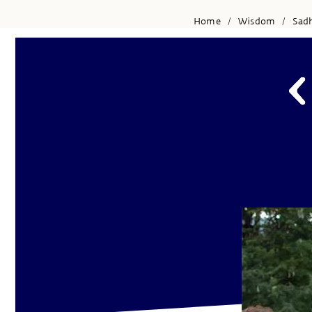
Home
Wisdom
Sad
/
/