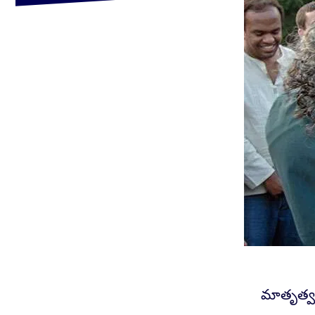
మాతృత్వం