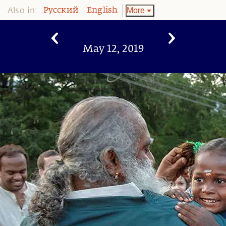
Also in:
More
Pусский
English
May 12, 2019